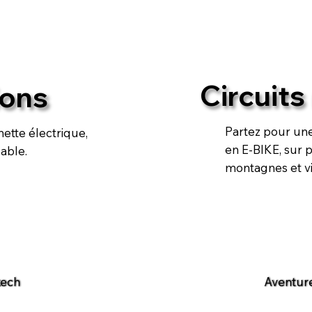
Circuits
ions
Partez pour une
ette électrique,
en E-BIKE, sur p
able.
montagnes et vi
kech
Aventur