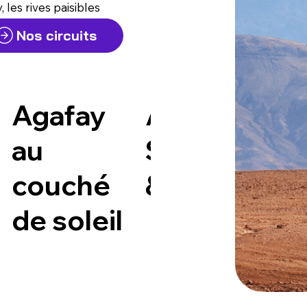
les rives paisibles
Haut-Atlas.
Nos circuits
Agafay
Agafay
au
Sunset
couché
& Diner
de soleil