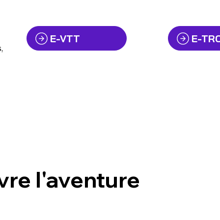
E-VTT
E-TR
,
ivre
l'aventure