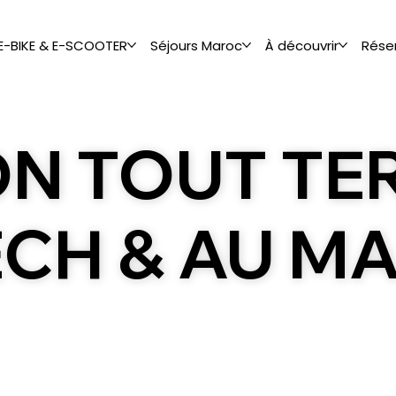
 E-BIKE & E-SCOOTER
Séjours Maroc
À découvrir
Rése
ON
TOUT TE
ECH
& AU
MA