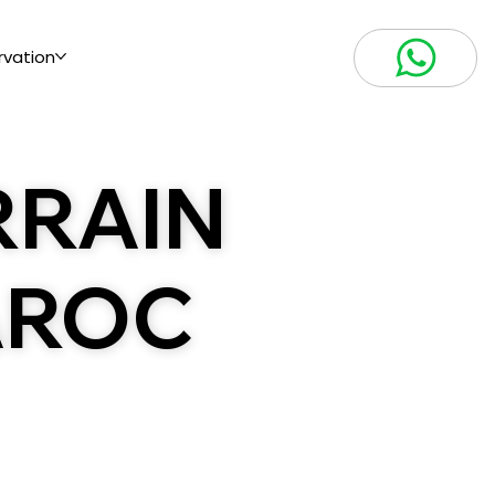
rvation
RRAIN
ROC