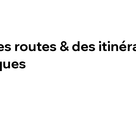
des
routes
& des itinér
ques