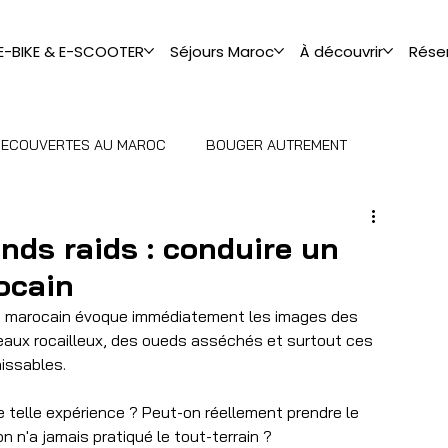
 E-BIKE & E-SCOOTER
Séjours Maroc
À découvrir
Rése
 DECOUVERTES AU MAROC
BOUGER AUTREMENT
nds raids : conduire un
ocain
t marocain évoque immédiatement les images des 
ateaux rocailleux, des oueds asséchés et surtout ces 
issables.
ne telle expérience ? Peut-on réellement prendre le 
n n'a jamais pratiqué le tout-terrain ?