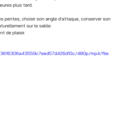
eures plus tard.
s pentes, choisir son angle d'attaque, conserver son 
aturellement sur le sable.
t de plaisir.
6e13616306a43559c7eed57d426d10c/480p/mp4/file.